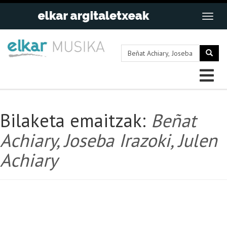
Bilaketa emaitzak:
Beñat
Achiary, Joseba Irazoki, Julen
Achiary