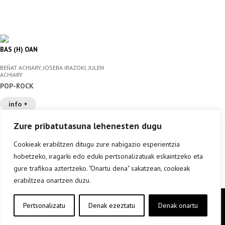
BAS (H) OAN
BEÑAT ACHIARY, JOSEBA IRAZOKI, JULEN
ACHIARY
POP-ROCK
info +
Zure pribatutasuna lehenesten dugu
Cookieak erabiltzen ditugu zure nabigazio esperientzia
hobetzeko, iragarki edo eduki pertsonalizatuak eskaintzeko eta
gure trafikoa aztertzeko. "Onartu dena" sakatzean, cookieak
erabiltzea onartzen duzu.
Copyright © elkar Argitaletxeak 2019
Pertsonalizatu
Denak ezeztatu
Denak onartu
Lege oharra
Cookie politika