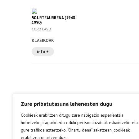
50 URTEAURRENA (1940-
1990)
CORO EASO
KLASIKOAK
info +
Zure pribatutasuna lehenesten dugu
Cookieak erabiltzen ditugu zure nabigazio esperientzia
hobetzeko, iragarki edo eduki pertsonalizatuak eskaintzeko eta
gure trafikoa aztertzeko. "Onartu dena" sakatzean, cookieak
erabiltzea onartzen duzu.