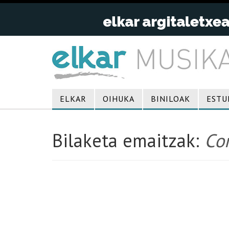
ELKAR
OIHUKA
BINILOAK
ESTU
Bilaketa emaitzak:
Co