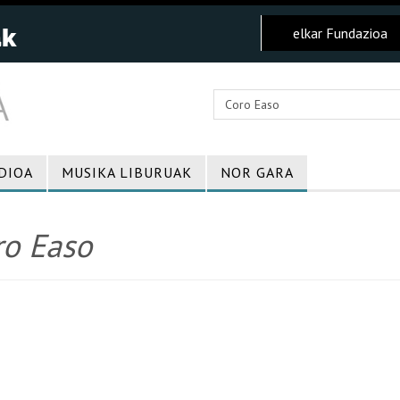
elkar Fundazioa
DIOA
MUSIKA LIBURUAK
NOR GARA
ro Easo