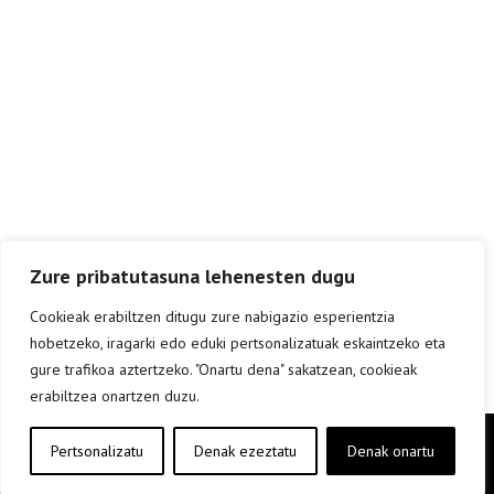
Zure pribatutasuna lehenesten dugu
Cookieak erabiltzen ditugu zure nabigazio esperientzia
hobetzeko, iragarki edo eduki pertsonalizatuak eskaintzeko eta
gure trafikoa aztertzeko. "Onartu dena" sakatzean, cookieak
erabiltzea onartzen duzu.
Copyright © elkar Argitaletxeak 2019
Pertsonalizatu
Denak ezeztatu
Denak onartu
Lege oharra
Cookie politika