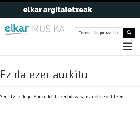
Ez da ezer aurkitu
Sentitzen dugu. Badirudi bila zenbiltzana ez dela existitzen.