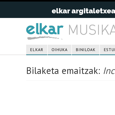
ELKAR
OIHUKA
BINILOAK
ESTU
Bilaketa emaitzak:
In