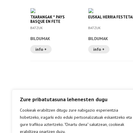
TXARANGAK * PAYS
EUSKAL HERRIA FESTETA
BASQUE EN FETE
BATZUK
BATZUK
BILDUMAK
BILDUMAK
info +
info +
Zure pribatutasuna lehenesten dugu
Cookieak erabiltzen ditugu zure nabigazio esperientzia
hobetzeko, iragarki edo eduki pertsonalizatuak eskaintzeko eta
gure trafikoa aztertzeko. "Onartu dena" sakatzean, cookieak
erabiltzea onartzen duzu.