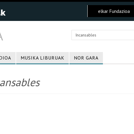
elkar Fundazioa
DIOA
MUSIKA LIBURUAK
NOR GARA
cansables