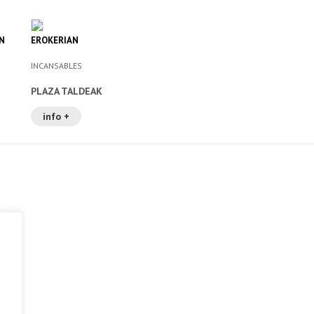
N
EROKERIAN
INCANSABLES
PLAZA TALDEAK
info +