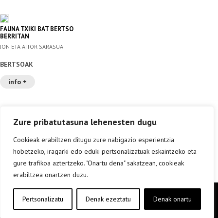
FAUNA TXIKI BAT BERTSO
BERRITAN
JON ETA AITOR SARASUA
BERTSOAK
info +
Zure pribatutasuna lehenesten dugu
Cookieak erabiltzen ditugu zure nabigazio esperientzia
hobetzeko, iragarki edo eduki pertsonalizatuak eskaintzeko eta
gure trafikoa aztertzeko. "Onartu dena" sakatzean, cookieak
erabiltzea onartzen duzu.
Copyright © elkar Argitaletxeak 2019
Pertsonalizatu
Denak ezeztatu
Denak onartu
Lege oharra
Cookie politika