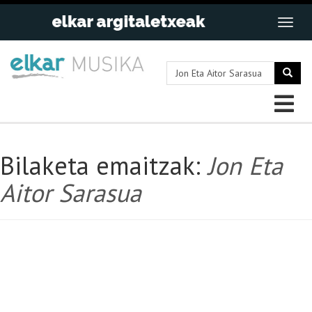
Bilaketa emaitzak:
Jon Eta
Aitor Sarasua