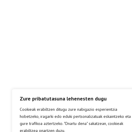
Zure pribatutasuna lehenesten dugu
Cookieak erabiltzen ditugu zure nabigazio esperientzia
hobetzeko, iragarki edo eduki pertsonalizatuak eskaintzeko eta
gure trafikoa aztertzeko. "Onartu dena" sakatzean, cookieak
erabiltzea onartzen duzu.