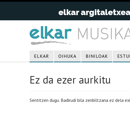
ELKAR
OIHUKA
BINILOAK
ESTU
Ez da ezer aurkitu
Sentitzen dugu. Badirudi bila zenbiltzana ez dela exi