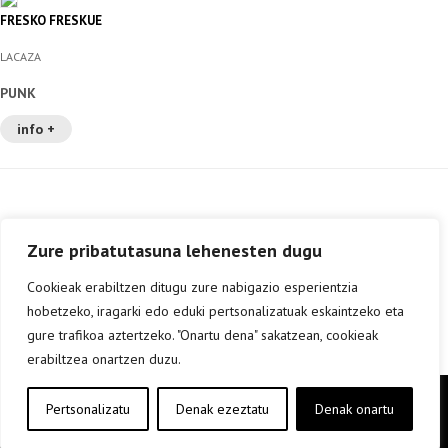
FRESKO FRESKUE
LACAZA
PUNK
info +
Zure pribatutasuna lehenesten dugu
Cookieak erabiltzen ditugu zure nabigazio esperientzia
hobetzeko, iragarki edo eduki pertsonalizatuak eskaintzeko eta
gure trafikoa aztertzeko. "Onartu dena" sakatzean, cookieak
erabiltzea onartzen duzu.
Copyright © elkar Argitaletxeak 2019
Pertsonalizatu
Denak ezeztatu
Denak onartu
Lege oharra
Cookie politika