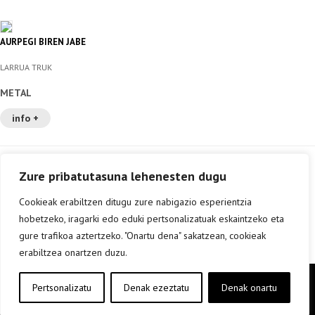
AURPEGI BIREN JABE
LARRUA TRUK
METAL
info +
Zure pribatutasuna lehenesten dugu
Cookieak erabiltzen ditugu zure nabigazio esperientzia
hobetzeko, iragarki edo eduki pertsonalizatuak eskaintzeko eta
gure trafikoa aztertzeko. "Onartu dena" sakatzean, cookieak
erabiltzea onartzen duzu.
Copyright © elkar Argitaletxeak 2019
Pertsonalizatu
Denak ezeztatu
Denak onartu
Lege oharra
Cookie politika