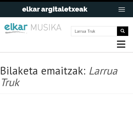
Bilaketa emaitzak:
Larrua
Truk