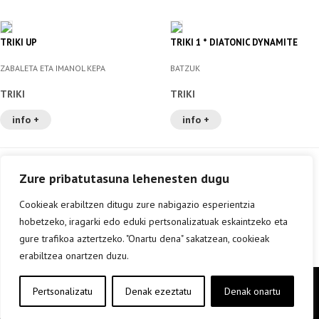
TRIKI UP
TRIKI 1 * DIATONIC DYNAMITE
ZABALETA ETA IMANOL KEPA
BATZUK
TRIKI
TRIKI
info +
info +
Zure pribatutasuna lehenesten dugu
Cookieak erabiltzen ditugu zure nabigazio esperientzia
hobetzeko, iragarki edo eduki pertsonalizatuak eskaintzeko eta
gure trafikoa aztertzeko. "Onartu dena" sakatzean, cookieak
erabiltzea onartzen duzu.
Copyright © elkar Argitaletxeak 2019
Pertsonalizatu
Denak ezeztatu
Denak onartu
Lege oharra
Cookie politika