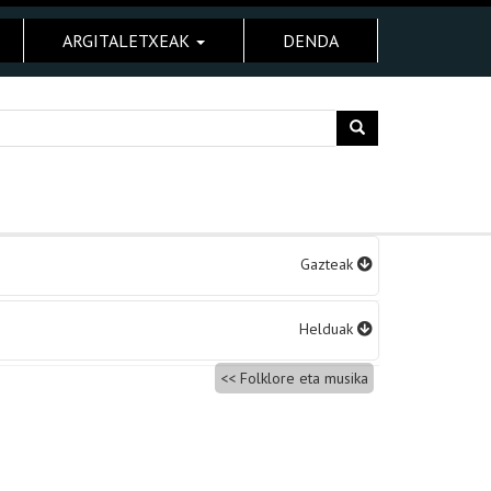
ARGITALETXEAK
DENDA
Gazteak
Helduak
Folklore eta musika