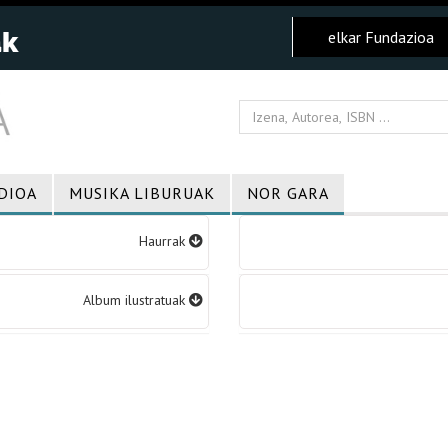
elkar Fundazioa
DIOA
MUSIKA LIBURUAK
NOR GARA
Haurrak
Album ilustratuak