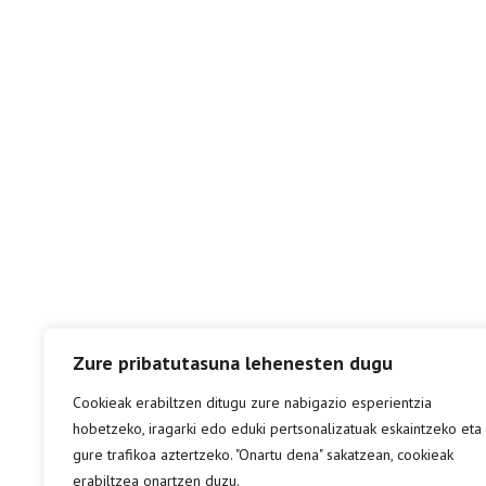
Zure pribatutasuna lehenesten dugu
Cookieak erabiltzen ditugu zure nabigazio esperientzia
hobetzeko, iragarki edo eduki pertsonalizatuak eskaintzeko eta
gure trafikoa aztertzeko. "Onartu dena" sakatzean, cookieak
erabiltzea onartzen duzu.