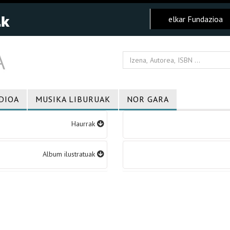
elkar Fundazioa
DIOA
MUSIKA LIBURUAK
NOR GARA
Haurrak
Album ilustratuak