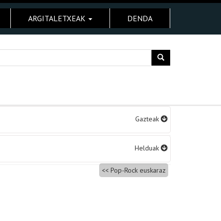
ARGITALETXEAK
DENDA
Gazteak
Helduak
Pop-Rock euskaraz