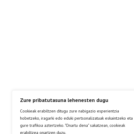
Zure pribatutasuna lehenesten dugu
Cookieak erabiltzen ditugu zure nabigazio esperientzia
hobetzeko, iragarki edo eduki pertsonalizatuak eskaintzeko eta
gure trafikoa aztertzeko. "Onartu dena" sakatzean, cookieak
erabiltzea onartzen duzu.