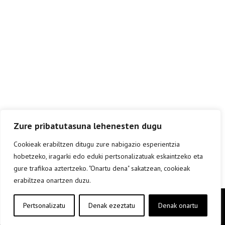
Zure pribatutasuna lehenesten dugu
Cookieak erabiltzen ditugu zure nabigazio esperientzia
hobetzeko, iragarki edo eduki pertsonalizatuak eskaintzeko eta
gure trafikoa aztertzeko. "Onartu dena" sakatzean, cookieak
erabiltzea onartzen duzu.
Copyright © elkar Argitaletxeak 2019
Pertsonalizatu
Denak ezeztatu
Denak onartu
Lege oharra
Cookie politika