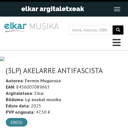
(3LP) AKELARRE ANTIFASCISTA
Autorea:
Fermin Muguruza
EAN:
8436007089663
Argitaletxea:
Elkar
Bilduma:
Lp euskal musika
Edizio data:
2025
PVP originala:
47,50 €
EROSI