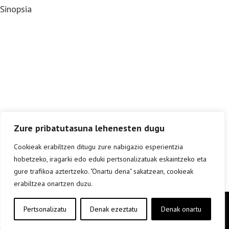
Sinopsia
Zure pribatutasuna lehenesten dugu
Cookieak erabiltzen ditugu zure nabigazio esperientzia
hobetzeko, iragarki edo eduki pertsonalizatuak eskaintzeko eta
gure trafikoa aztertzeko. "Onartu dena" sakatzean, cookieak
erabiltzea onartzen duzu.
Copyright © elkar Argitaletxeak 2019
Pertsonalizatu
Denak ezeztatu
Denak onartu
Lege oharra
Cookie politika