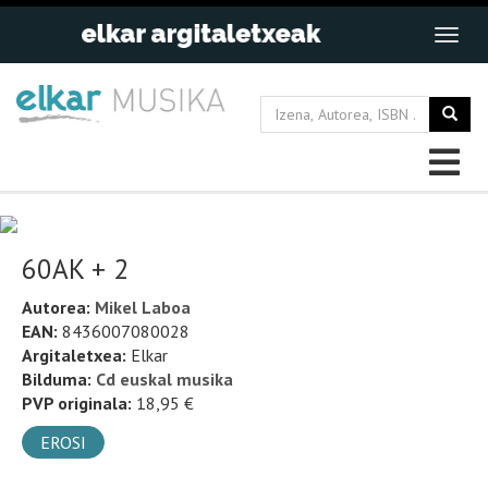
60AK + 2
Autorea:
Mikel Laboa
EAN:
8436007080028
Argitaletxea:
Elkar
Bilduma:
Cd euskal musika
PVP originala:
18,95 €
EROSI