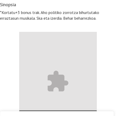
Sinopsia
*Kortatu+3 bonus trak. Aho politiko zorrotza bihurtutako
erraztasun musikala. Ska eta izerdia. Behar beharrezkoa.