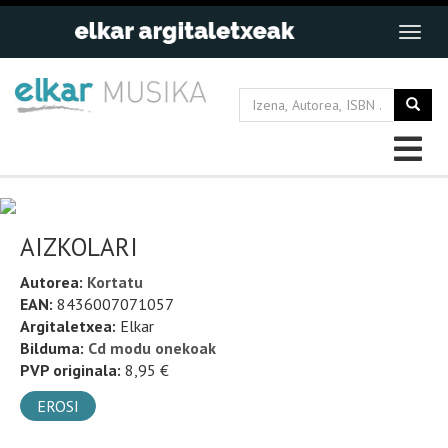
AIZKOLARI
Autorea:
Kortatu
EAN:
8436007071057
Argitaletxea:
Elkar
Bilduma:
Cd modu onekoak
PVP originala:
8,95 €
EROSI