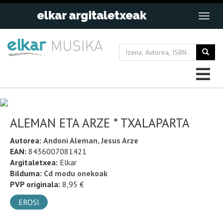
ALEMAN ETA ARZE * TXALAPARTA
Autorea:
Andoni Aleman, Jesus Arze
EAN:
8436007081421
Argitaletxea:
Elkar
Bilduma:
Cd modu onekoak
PVP originala:
8,95 €
EROSI