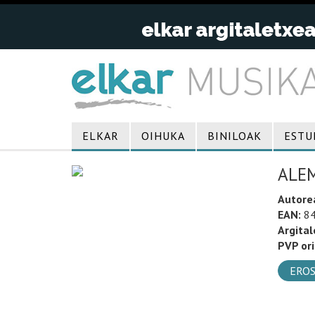
ELKAR
OIHUKA
BINILOAK
ESTU
ALEM
Autore
EAN:
84
Argital
PVP ori
EROS