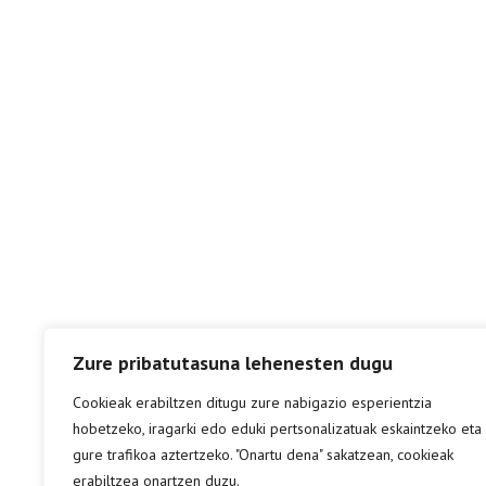
Zure pribatutasuna lehenesten dugu
Cookieak erabiltzen ditugu zure nabigazio esperientzia
hobetzeko, iragarki edo eduki pertsonalizatuak eskaintzeko eta
gure trafikoa aztertzeko. "Onartu dena" sakatzean, cookieak
erabiltzea onartzen duzu.