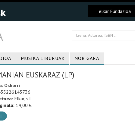
elkar Fundazioa
DIOA
MUSIKA LIBURUAK
NOR GARA
ANIAN EUSKARAZ (LP)
a:
Oskorri
35226143736
etxea:
Elkar, s.l.
ginala:
14,00 €
I