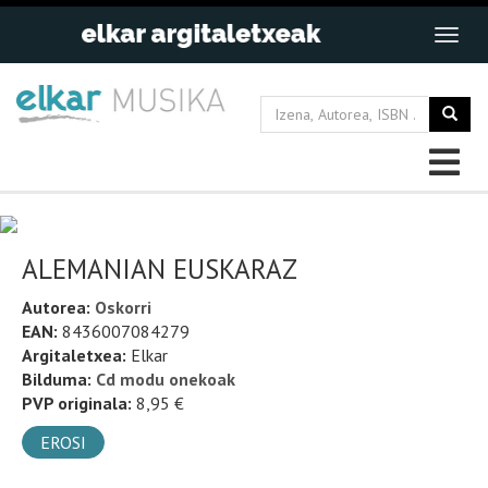
ALEMANIAN EUSKARAZ
Autorea:
Oskorri
EAN:
8436007084279
Argitaletxea:
Elkar
Bilduma:
Cd modu onekoak
PVP originala:
8,95 €
EROSI