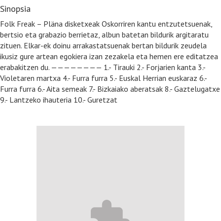
Sinopsia
Folk Freak – Pläna disketxeak Oskorriren kantu entzutetsuenak,
bertsio eta grabazio berrietaz, albun batetan bildurik argitaratu
zituen. Elkar-ek doinu arrakastatsuenak bertan bildurik zeudela
ikusiz gure artean egokiera izan zezakela eta hemen ere editatzea
erabakitzen du. ———————— 1.- Tirauki 2.- Forjarien kanta 3.-
Violetaren martxa 4.- Furra furra 5.- Euskal Herrian euskaraz 6.-
Furra furra 6.- Aita semeak 7.- Bizkaiako aberatsak 8.- Gaztelugatxe
9.- Lantzeko ihauteria 10.- Guretzat