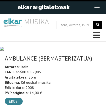
AMBULANCE (BERMASTERIZATUA)
Autorea:
Itoiz
EAN:
8436007082985
Argitaletxea:
Elkar
Bilduma:
Cd euskal musika
Edizio data:
2008
PVP originala:
14,00 €
EROSI