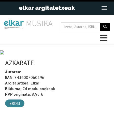
AZKARATE
Autorea:
EAN:
8436007060396
Argitaletxea:
Elkar
Bilduma:
Cd modu onekoak
PVP originala:
8,95 €
EROSI