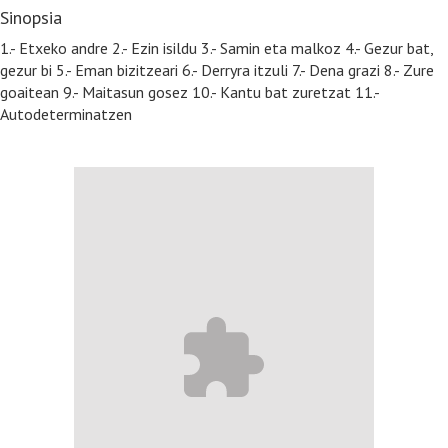
Sinopsia
1.- Etxeko andre 2.- Ezin isildu 3.- Samin eta malkoz 4.- Gezur bat,
gezur bi 5.- Eman bizitzeari 6.- Derryra itzuli 7.- Dena grazi 8.- Zure
goaitean 9.- Maitasun gosez 10.- Kantu bat zuretzat 11.-
Autodeterminatzen