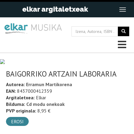
BAIGORRIKO ARTZAIN LABORARIA
Autorea:
Erramun Martikorena
EAN:
8437000412359
Argitaletxea:
Elkar
Bilduma:
Cd modu onekoak
PVP originala:
8,95 €
EROSI