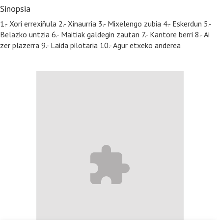
Sinopsia
1.- Xori errexiñula 2.- Xinaurria 3.- Mixelengo zubia 4.- Eskerdun 5.-
Belazko untzia 6.- Maitiak galdegin zautan 7.- Kantore berri 8.- Ai
zer plazerra 9.- Laida pilotaria 10.- Agur etxeko anderea