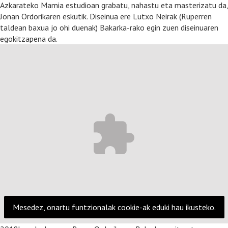
Azkarateko Mamia estudioan grabatu, nahastu eta masterizatu da,
Jonan Ordorikaren eskutik. Diseinua ere Lutxo Neirak (Ruperren
taldean baxua jo ohi duenak) Bakarka-rako egin zuen diseinuaren
egokitzapena da.
Mesedez, onartu funtzionalak cookie-ak eduki hau ikusteko.