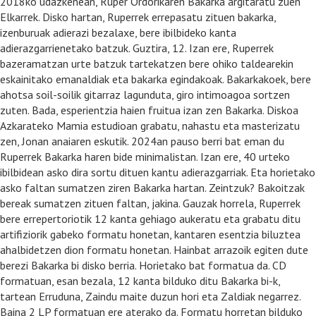
2018ko udazkenean, Ruper Ordorikaren Bakarka argitaratu zuen
Elkarrek. Disko hartan, Ruperrek errepasatu zituen bakarka,
izenburuak adierazi bezalaxe, bere ibilbideko kanta
adierazgarrienetako batzuk. Guztira, 12. Izan ere, Ruperrek
bazeramatzan urte batzuk tartekatzen bere ohiko taldearekin
eskainitako emanaldiak eta bakarka egindakoak. Bakarkakoek, bere
ahotsa soil-soilik gitarraz lagunduta, giro intimoagoa sortzen
zuten. Bada, esperientzia haien fruitua izan zen Bakarka. Diskoa
Azkarateko Mamia estudioan grabatu, nahastu eta masterizatu
zen, Jonan anaiaren eskutik. 2024an pauso berri bat eman du
Ruperrek Bakarka haren bide minimalistan. Izan ere, 40 urteko
ibilbidean asko dira sortu dituen kantu adierazgarriak. Eta horietako
asko faltan sumatzen ziren Bakarka hartan. Zeintzuk? Bakoitzak
bereak sumatzen zituen faltan, jakina. Gauzak horrela, Ruperrek
bere errepertoriotik 12 kanta gehiago aukeratu eta grabatu ditu
artifiziorik gabeko formatu honetan, kantaren esentzia biluztea
ahalbidetzen dion formatu honetan. Hainbat arrazoik egiten dute
berezi Bakarka bi disko berria. Horietako bat formatua da. CD
formatuan, esan bezala, 12 kanta bilduko ditu Bakarka bi-k,
tartean Erruduna, Zaindu maite duzun hori eta Zaldiak negarrez.
Baina 2 LP formatuan ere aterako da. Formatu horretan bilduko