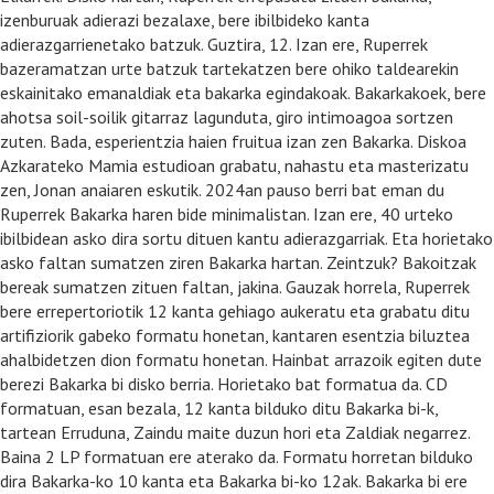
izenburuak adierazi bezalaxe, bere ibilbideko kanta
adierazgarrienetako batzuk. Guztira, 12. Izan ere, Ruperrek
bazeramatzan urte batzuk tartekatzen bere ohiko taldearekin
eskainitako emanaldiak eta bakarka egindakoak. Bakarkakoek, bere
ahotsa soil-soilik gitarraz lagunduta, giro intimoagoa sortzen
zuten. Bada, esperientzia haien fruitua izan zen Bakarka. Diskoa
Azkarateko Mamia estudioan grabatu, nahastu eta masterizatu
zen, Jonan anaiaren eskutik. 2024an pauso berri bat eman du
Ruperrek Bakarka haren bide minimalistan. Izan ere, 40 urteko
ibilbidean asko dira sortu dituen kantu adierazgarriak. Eta horietako
asko faltan sumatzen ziren Bakarka hartan. Zeintzuk? Bakoitzak
bereak sumatzen zituen faltan, jakina. Gauzak horrela, Ruperrek
bere errepertoriotik 12 kanta gehiago aukeratu eta grabatu ditu
artifiziorik gabeko formatu honetan, kantaren esentzia biluztea
ahalbidetzen dion formatu honetan. Hainbat arrazoik egiten dute
berezi Bakarka bi disko berria. Horietako bat formatua da. CD
formatuan, esan bezala, 12 kanta bilduko ditu Bakarka bi-k,
tartean Erruduna, Zaindu maite duzun hori eta Zaldiak negarrez.
Baina 2 LP formatuan ere aterako da. Formatu horretan bilduko
dira Bakarka-ko 10 kanta eta Bakarka bi-ko 12ak. Bakarka bi ere