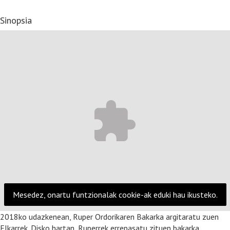
Sinopsia
Mesedez, onartu funtzionalak cookie-ak eduki hau ikusteko.
2018ko udazkenean, Ruper Ordorikaren Bakarka argitaratu zuen
Elkarrek. Disko hartan, Ruperrek errepasatu zituen bakarka,