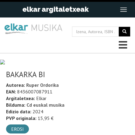
BAKARKA BI
Autorea:
Ruper Ordorika
EAN:
8436007087911
Argitaletxea:
Elkar
Bilduma:
Cd euskal musika
Edizio data:
2024
PVP originala:
15,95 €
EROSI