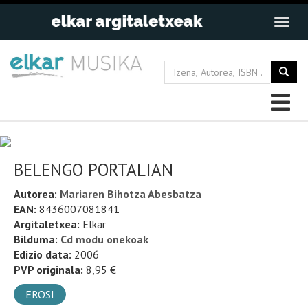
BELENGO PORTALIAN
Autorea:
Mariaren Bihotza Abesbatza
EAN:
8436007081841
Argitaletxea:
Elkar
Bilduma:
Cd modu onekoak
Edizio data:
2006
PVP originala:
8,95 €
EROSI