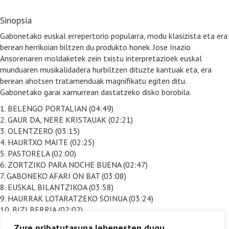
Sinopsia
Gabonetako euskal errepertorio popularra, modu klasizista eta era
berean herrikoian biltzen du produkto honek. Jose Inazio
Ansorenaren moldaketek zein txistu interpretazioek euskal
munduaren musikalidadera hurbiltzen dituzte kantuak eta, era
berean ahotsen tratamenduak magnifikatu egiten ditu.
Gabonetako garai xamurrean dastatzeko disko borobila.
1. BELENGO PORTALIAN (04:49)
2. GAUR DA, NERE KRISTAUAK (02:21)
3. OLENTZERO (03:15)
4. HAURTXO MAITE (02:25)
5. PASTORELA (02:00)
6. ZORTZIKO PARA NOCHE BUENA (02:47)
7. GABONEKO AFARI ON BAT (03:08)
8. EUSKAL BILANTZIKOA (03:58)
9. HAURRAK LOTARATZEKO SOINUA (03:24)
10. BIZI BERRIA (02:02)
11. ENTZUN, MELTXOR! (04:03)
Zure pribatutasuna lehenesten dugu