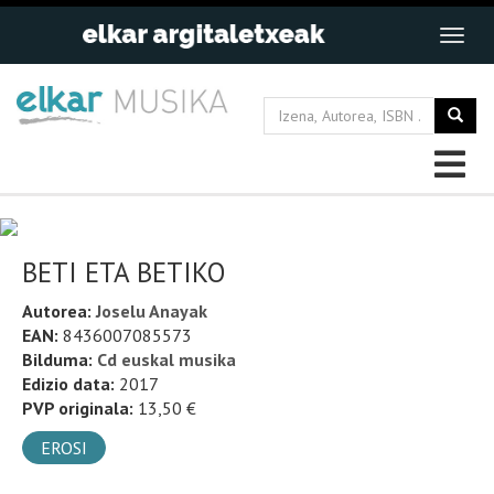
BETI ETA BETIKO
Autorea:
Joselu Anayak
EAN:
8436007085573
Bilduma:
Cd euskal musika
Edizio data:
2017
PVP originala:
13,50 €
EROSI