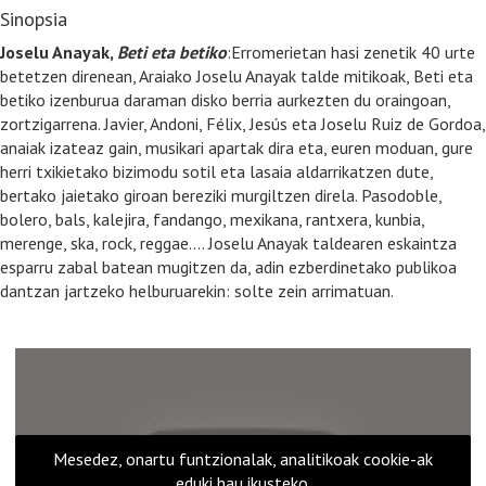
Sinopsia
Joselu Anayak,
Beti eta betiko
:Erromerietan hasi zenetik 40 urte
betetzen direnean, Araiako Joselu Anayak talde mitikoak, Beti eta
betiko izenburua daraman disko berria aurkezten du oraingoan,
zortzigarrena. Javier, Andoni, Félix, Jesús eta Joselu Ruiz de Gordoa,
anaiak izateaz gain, musikari apartak dira eta, euren moduan, gure
herri txikietako bizimodu sotil eta lasaia aldarrikatzen dute,
bertako jaietako giroan bereziki murgiltzen direla. Pasodoble,
bolero, bals, kalejira, fandango, mexikana, rantxera, kunbia,
merenge, ska, rock, reggae…. Joselu Anayak taldearen eskaintza
esparru zabal batean mugitzen da, adin ezberdinetako publikoa
dantzan jartzeko helburuarekin: solte zein arrimatuan.
Mesedez, onartu funtzionalak, analitikoak cookie-ak
eduki hau ikusteko.