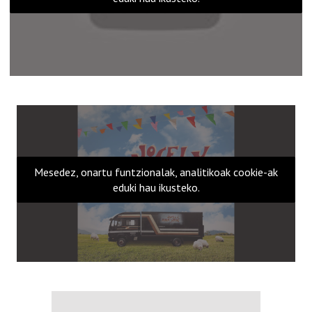
Mesedez, onartu funtzionalak, analitikoak cookie-ak
eduki hau ikusteko.