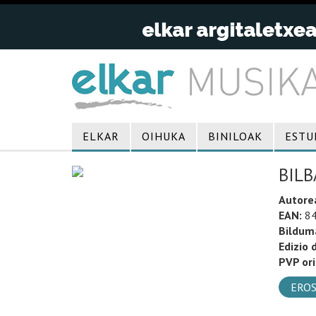
ELKAR
OIHUKA
BINILOAK
ESTU
BILB
Autore
EAN:
84
Bildum
Edizio 
PVP ori
EROS