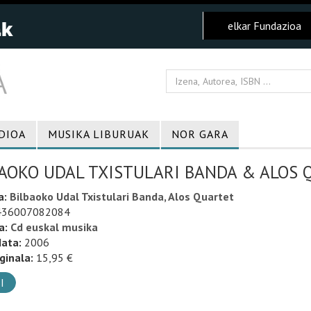
elkar Fundazioa
DIOA
MUSIKA LIBURUAK
NOR GARA
AOKO UDAL TXISTULARI BANDA & ALOS 
a:
Bilbaoko Udal Txistulari Banda, Alos Quartet
36007082084
a:
Cd euskal musika
data:
2006
ginala:
15,95 €
I