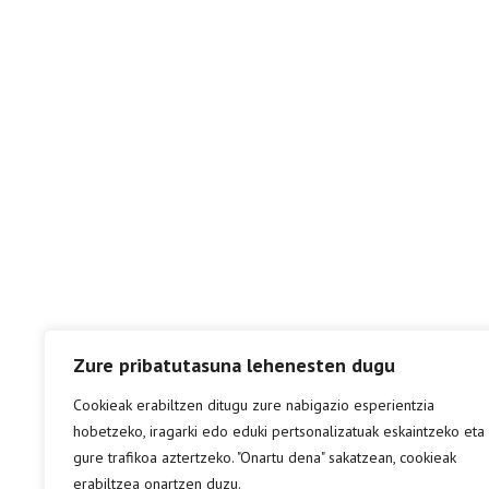
Zure pribatutasuna lehenesten dugu
Cookieak erabiltzen ditugu zure nabigazio esperientzia
hobetzeko, iragarki edo eduki pertsonalizatuak eskaintzeko eta
gure trafikoa aztertzeko. "Onartu dena" sakatzean, cookieak
erabiltzea onartzen duzu.