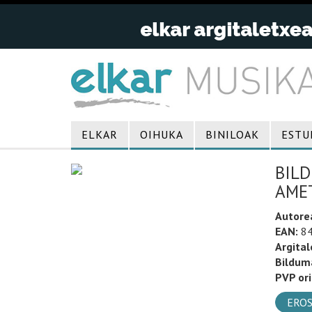
ELKAR
OIHUKA
BINILOAK
ESTU
BILD
AMET
Autore
EAN:
84
Argital
Bildum
PVP ori
EROS