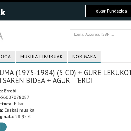
elkar Fundazioa
DIOA
MUSIKA LIBURUAK
NOR GARA
UMA (1975-1984) (5 CD) + GURE LEKUKOT
SAREN BIDEA + AGUR T'ERDI
a:
Errobi
36007078087
etxea:
Elkar
a:
Euskal musika
ginala:
28,95 €
I