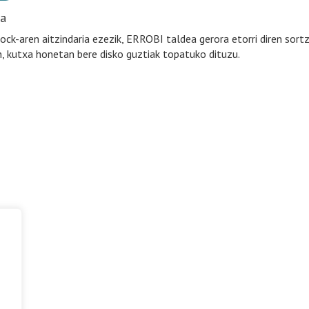
ia
ock-aren aitzindaria ezezik, ERROBI taldea gerora etorri diren sortza
n, kutxa honetan bere disko guztiak topatuko dituzu.