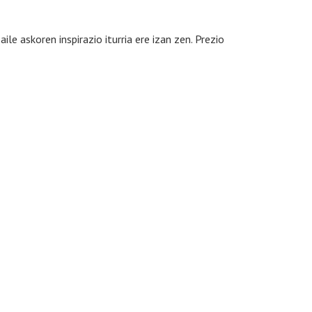
ile askoren inspirazio iturria ere izan zen. Prezio