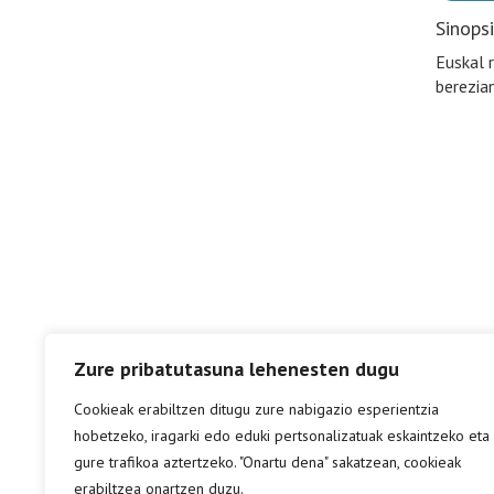
Sinops
Euskal r
berezia
Zure pribatutasuna lehenesten dugu
Cookieak erabiltzen ditugu zure nabigazio esperientzia
hobetzeko, iragarki edo eduki pertsonalizatuak eskaintzeko eta
gure trafikoa aztertzeko. "Onartu dena" sakatzean, cookieak
erabiltzea onartzen duzu.