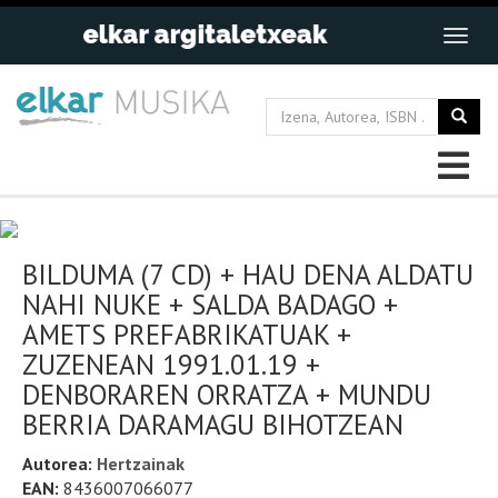
BILDUMA (7 CD) + HAU DENA ALDATU
NAHI NUKE + SALDA BADAGO +
AMETS PREFABRIKATUAK +
ZUZENEAN 1991.01.19 +
DENBORAREN ORRATZA + MUNDU
BERRIA DARAMAGU BIHOTZEAN
Autorea:
Hertzainak
EAN:
8436007066077