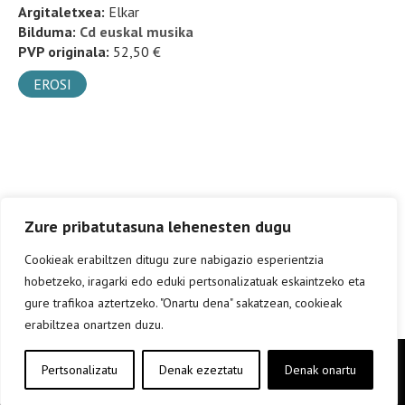
Argitaletxea:
Elkar
Bilduma:
Cd euskal musika
PVP originala:
52,50 €
EROSI
Zure pribatutasuna lehenesten dugu
Cookieak erabiltzen ditugu zure nabigazio esperientzia
hobetzeko, iragarki edo eduki pertsonalizatuak eskaintzeko eta
gure trafikoa aztertzeko. "Onartu dena" sakatzean, cookieak
erabiltzea onartzen duzu.
Copyright © elkar Argitaletxeak 2019
Pertsonalizatu
Denak ezeztatu
Denak onartu
Lege oharra
Cookie politika