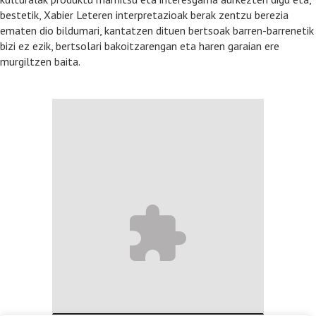
bestetik, Xabier Leteren interpretazioak berak zentzu berezia
ematen dio bildumari, kantatzen dituen bertsoak barren-barrenetik
bizi ez ezik, bertsolari bakoitzarengan eta haren garaian ere
murgiltzen baita.