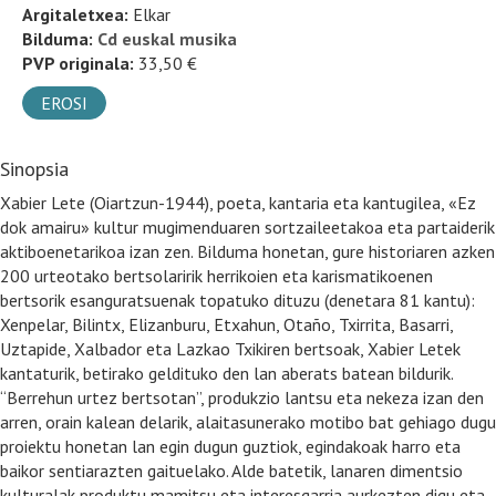
Argitaletxea:
Elkar
Bilduma:
Cd euskal musika
PVP originala:
33,50 €
EROSI
Sinopsia
Xabier Lete (Oiartzun-1944), poeta, kantaria eta kantugilea, «Ez
dok amairu» kultur mugimenduaren sortzaileetakoa eta partaiderik
aktiboenetarikoa izan zen. Bilduma honetan, gure historiaren azken
200 urteotako bertsolaririk herrikoien eta karismatikoenen
bertsorik esanguratsuenak topatuko dituzu (denetara 81 kantu):
Xenpelar, Bilintx, Elizanburu, Etxahun, Otaño, Txirrita, Basarri,
Uztapide, Xalbador eta Lazkao Txikiren bertsoak, Xabier Letek
kantaturik, betirako geldituko den lan aberats batean bildurik.
“Berrehun urtez bertsotan”, produkzio lantsu eta nekeza izan den
arren, orain kalean delarik, alaitasunerako motibo bat gehiago dugu
proiektu honetan lan egin dugun guztiok, egindakoak harro eta
baikor sentiarazten gaituelako. Alde batetik, lanaren dimentsio
kulturalak produktu mamitsu eta interesgarria aurkezten digu eta,