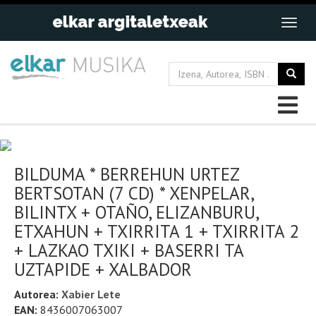
BILDUMA * BERREHUN URTEZ
BERTSOTAN (7 CD) * XENPELAR,
BILINTX + OTAÑO, ELIZANBURU,
ETXAHUN + TXIRRITA 1 + TXIRRITA 2
+ LAZKAO TXIKI + BASERRI TA
UZTAPIDE + XALBADOR
Autorea:
Xabier Lete
EAN:
8436007063007