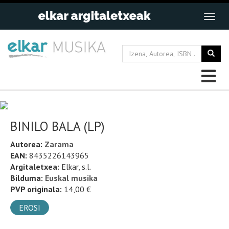
BINILO BALA (LP)
Autorea:
Zarama
EAN:
8435226143965
Argitaletxea:
Elkar, s.l.
Bilduma:
Euskal musika
PVP originala:
14,00 €
EROSI