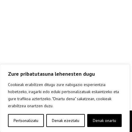
Zure pribatutasuna lehenesten dugu
Cookieak erabiltzen ditugu zure nabigazio esperientzia
hobetzeko, iragarki edo eduki pertsonalizatuak eskaintzeko eta
gure trafikoa aztertzeko. "Onartu dena" sakatzean, cookieak
erabiltzea onartzen duzu.
Copyright © elkar Argitaletxeak 2019
Pertsonalizatu
Denak ezeztatu
Denak onartu
Lege oharra
Cookie politika