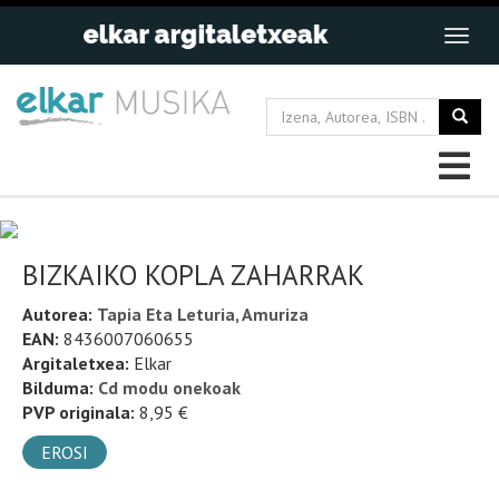
BIZKAIKO KOPLA ZAHARRAK
Autorea:
Tapia Eta Leturia, Amuriza
EAN:
8436007060655
Argitaletxea:
Elkar
Bilduma:
Cd modu onekoak
PVP originala:
8,95 €
EROSI