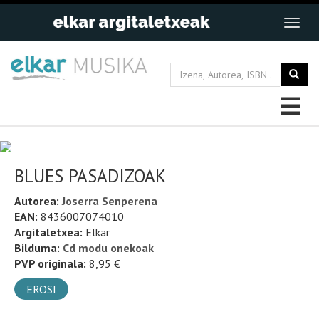
BLUES PASADIZOAK
Autorea:
Joserra Senperena
EAN:
8436007074010
Argitaletxea:
Elkar
Bilduma:
Cd modu onekoak
PVP originala:
8,95 €
EROSI