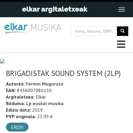
BRIGADISTAK SOUND SYSTEM (2LP)
Autorea:
Fermin Muguruza
EAN:
8436007086150
Argitaletxea:
Elkar
Bilduma:
Lp euskal musika
Edizio data:
2019
PVP originala:
23,95 €
EROSI