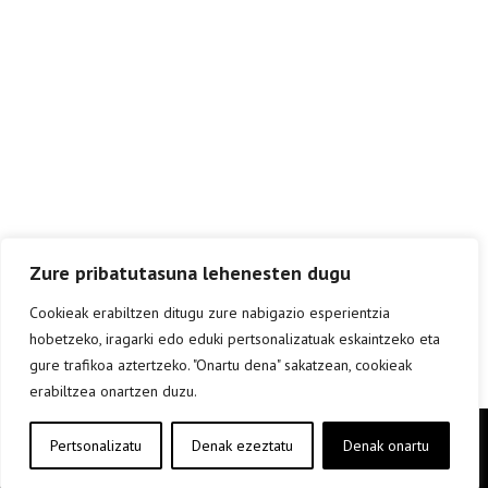
Zure pribatutasuna lehenesten dugu
Cookieak erabiltzen ditugu zure nabigazio esperientzia
hobetzeko, iragarki edo eduki pertsonalizatuak eskaintzeko eta
gure trafikoa aztertzeko. "Onartu dena" sakatzean, cookieak
erabiltzea onartzen duzu.
Copyright © elkar Argitaletxeak 2019
Pertsonalizatu
Denak ezeztatu
Denak onartu
Lege oharra
Cookie politika