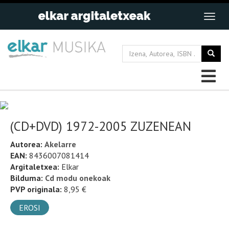
(CD+DVD) 1972-2005 ZUZENEAN
Autorea:
Akelarre
EAN:
8436007081414
Argitaletxea:
Elkar
Bilduma:
Cd modu onekoak
PVP originala:
8,95 €
EROSI