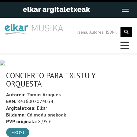
CONCIERTO PARA TXISTU Y
ORQUESTA
Autorea:
Tomas Aragues
EAN:
8436007074034
Argitaletxea:
Elkar
Bilduma:
Cd modu onekoak
PVP originala:
8,95 €
EROSI