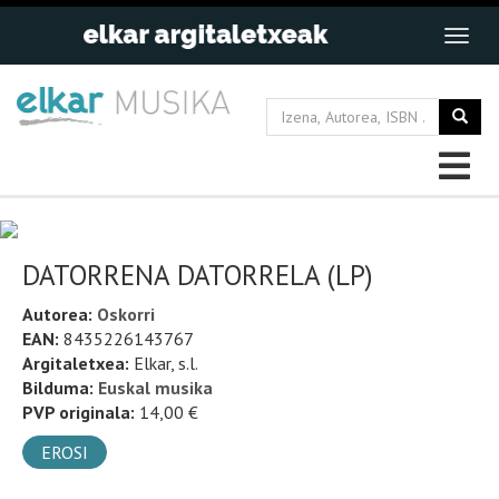
DATORRENA DATORRELA (LP)
Autorea:
Oskorri
EAN:
8435226143767
Argitaletxea:
Elkar, s.l.
Bilduma:
Euskal musika
PVP originala:
14,00 €
EROSI