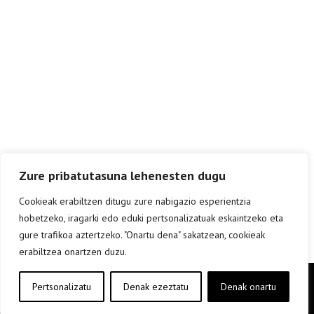
Zure pribatutasuna lehenesten dugu
Cookieak erabiltzen ditugu zure nabigazio esperientzia
hobetzeko, iragarki edo eduki pertsonalizatuak eskaintzeko eta
gure trafikoa aztertzeko. "Onartu dena" sakatzean, cookieak
erabiltzea onartzen duzu.
Copyright © elkar Argitaletxeak 2019
Pertsonalizatu
Denak ezeztatu
Denak onartu
Lege oharra
Cookie politika