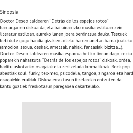
Sinopsia
Doctor Deseo taldearen “Detrás de los espejos rotos”
hamargarren diskoa da, eta bai oinarrizko musika estiloan zein
literatur estiloan, aurreko lanen joera berdintsua dauka. Testuek
beti dute gogo handia gizakien arteko harremanetan barna joateko
(amodioa, sexua, desirak, ametsak, nahiak, fantasiak, bizitza…).
Doctor Deseo taldearen musika esparrua betiko linean dago, rocka
poparekin nahastuta. “Detrás de los espejos rotos” diskoak, ordea,
baditu askotariko osagaiak eta zertzelada kromatikoak. Rock-pop
abestiak soul, funky, tex-mex, psicodelia, tangoa, zingaroa eta hard
osagaiekin eraikiak. Diskoa erraztasun itzelarekin entzuten da,
kantu guztiek freskotasun paregabea dakartelako.