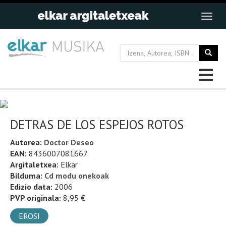
DETRAS DE LOS ESPEJOS ROTOS
Autorea:
Doctor Deseo
EAN:
8436007081667
Argitaletxea:
Elkar
Bilduma:
Cd modu onekoak
Edizio data:
2006
PVP originala:
8,95 €
EROSI