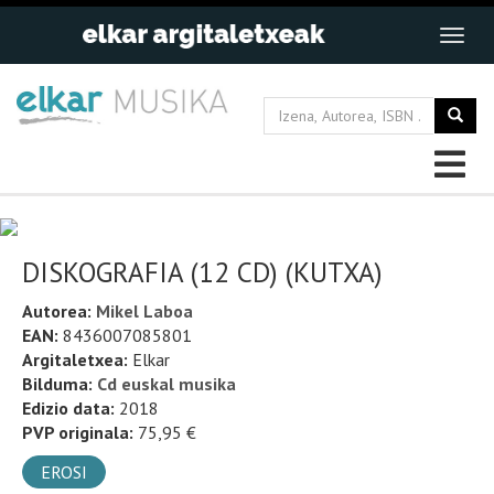
DISKOGRAFIA (12 CD) (KUTXA)
Autorea:
Mikel Laboa
EAN:
8436007085801
Argitaletxea:
Elkar
Bilduma:
Cd euskal musika
Edizio data:
2018
PVP originala:
75,95 €
EROSI