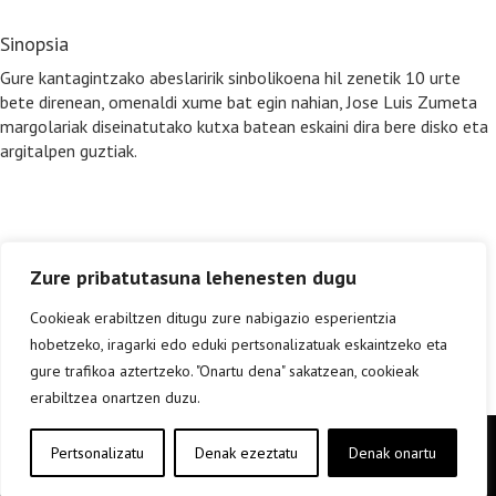
Sinopsia
Gure kantagintzako abeslaririk sinbolikoena hil zenetik 10 urte
bete direnean, omenaldi xume bat egin nahian, Jose Luis Zumeta
margolariak diseinatutako kutxa batean eskaini dira bere disko eta
argitalpen guztiak.
Zure pribatutasuna lehenesten dugu
Cookieak erabiltzen ditugu zure nabigazio esperientzia
hobetzeko, iragarki edo eduki pertsonalizatuak eskaintzeko eta
gure trafikoa aztertzeko. "Onartu dena" sakatzean, cookieak
erabiltzea onartzen duzu.
Copyright © elkar Argitaletxeak 2019
Pertsonalizatu
Denak ezeztatu
Denak onartu
Lege oharra
Cookie politika