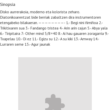
Sinopsia
Disko aurrerakoia, moderno eta kolorista zeharo.
Diatonikoarentzat bide berriak zabaltzen dira instrumentoren
etengabeko bilakaeran. ————————- 1.- Begi nini ñimiñoa 2.-
Trikitixaren sua 3.- Fandango tristea 4.- Arin arin cajun 5.- Abya yala
6.- Tiripitaira 7.- Other mind 5/8=40 8.- Ai hau gauaren zoragarria 9.-
Txapelau 10.- Oi ez 11.- Egizu su 12.- A su kiki 13.- Amway 14.-
Lurraren seme 15.- Agur jaunak