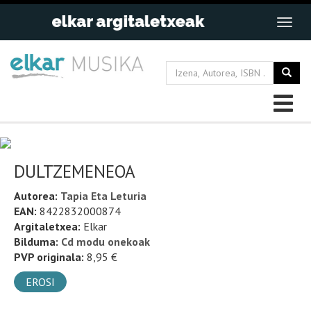
DULTZEMENEOA
Autorea:
Tapia Eta Leturia
EAN:
8422832000874
Argitaletxea:
Elkar
Bilduma:
Cd modu onekoak
PVP originala:
8,95 €
EROSI