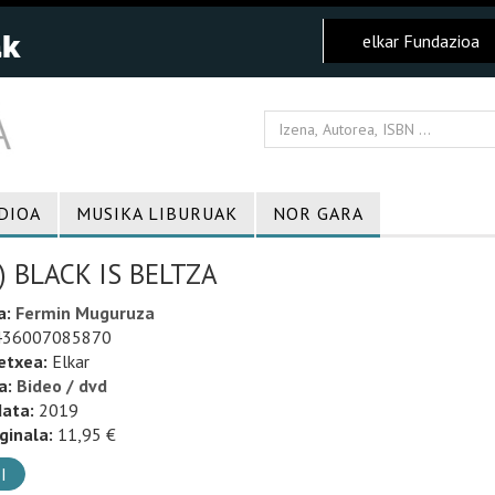
elkar Fundazioa
DIOA
MUSIKA LIBURUAK
NOR GARA
) BLACK IS BELTZA
a:
Fermin Muguruza
36007085870
etxea:
Elkar
a:
Bideo / dvd
data:
2019
ginala:
11,95 €
I