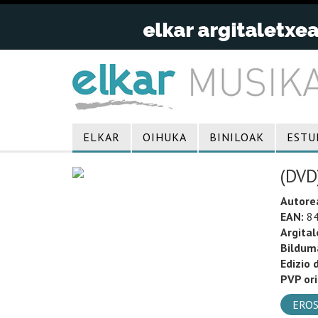
ELKAR
OIHUKA
BINILOAK
ESTU
(DVD
Autore
EAN:
84
Argital
Bildum
Edizio 
PVP ori
EROS