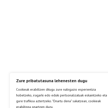
Zure pribatutasuna lehenesten dugu
Cookieak erabiltzen ditugu zure nabigazio esperientzia
hobetzeko, iragarki edo eduki pertsonalizatuak eskaintzeko eta
gure trafikoa aztertzeko. "Onartu dena" sakatzean, cookieak
erabiltzea onartzen duzu.