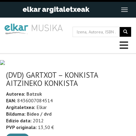
(DVD) GARTXOT – KONKISTA
AITZINEKO KONKISTA
Autorea:
Batzuk
EAN:
8436007084514
Argitaletxea:
Elkar
Bilduma:
Bideo / dvd
Edizio data:
2012
PVP originala:
13,50 €