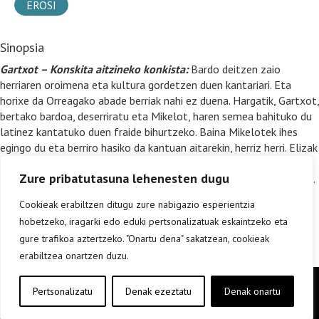
EROSI
Sinopsia
Gartxot – Konskita aitzineko konkista:
Bardo deitzen zaio
herriaren oroimena eta kultura gordetzen duen kantariari. Eta
horixe da Orreagako abade berriak nahi ez duena. Hargatik, Gartxot,
bertako bardoa, deserriratu eta Mikelot, haren semea bahituko du
latinez kantatuko duen fraide bihurtzeko. Baina Mikelotek ihes
egingo du eta berriro hasiko da kantuan aitarekin, herriz herri. Elizak
iraintzat hartuko du kantaldi bakoitza eta fraide-gerlari
Zure pribatutasuna lehenesten dugu
beldugarrien esku utziko du aita-semeak harrapatzea. Tragedia XII.
mendean. Hasi da konkista aurreko konkista.
Cookieak erabiltzen ditugu zure nabigazio esperientzia
hobetzeko, iragarki edo eduki pertsonalizatuak eskaintzeko eta
gure trafikoa aztertzeko. "Onartu dena" sakatzean, cookieak
erabiltzea onartzen duzu.
Copyright © elkar Argitaletxeak 2019
Pertsonalizatu
Denak ezeztatu
Denak onartu
Lege oharra
Cookie politika