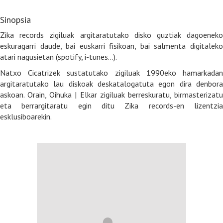
Sinopsia
Zika records zigiluak argitaratutako disko guztiak dagoeneko
eskuragarri daude, bai euskarri fisikoan, bai salmenta digitaleko
atari nagusietan (spotify, i-tunes…).
Natxo Cicatrizek sustatutako zigiluak 1990eko hamarkadan
argitaratutako lau diskoak deskatalogatuta egon dira denbora
askoan. Orain, Oihuka | Elkar zigiluak berreskuratu, birmasterizatu
eta berrargitaratu egin ditu Zika records-en lizentzia
esklusiboarekin.