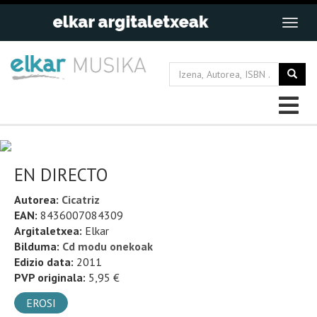
EN DIRECTO
Autorea:
Cicatriz
EAN:
8436007084309
Argitaletxea:
Elkar
Bilduma:
Cd modu onekoak
Edizio data:
2011
PVP originala:
5,95 €
EROSI