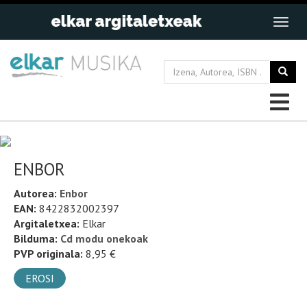
ENBOR
Autorea:
Enbor
EAN:
8422832002397
Argitaletxea:
Elkar
Bilduma:
Cd modu onekoak
PVP originala:
8,95 €
EROSI