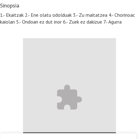
Sinopsia
1.- Ekaitzak 2.- Ene olatu odolduak 3.- Zu maitatzea 4.- Chorinoac
kaiolan 5.- Ondoan ez dut inor 6.- Zuek ez dakizue 7.- Agurra