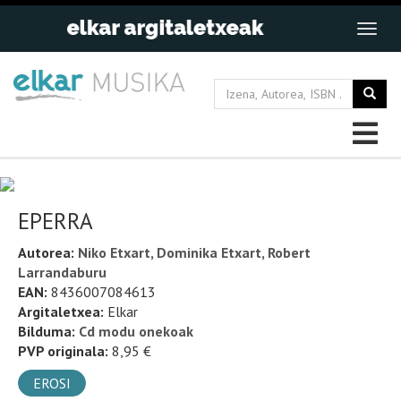
EPERRA
Autorea:
Niko Etxart, Dominika Etxart, Robert
Larrandaburu
EAN:
8436007084613
Argitaletxea:
Elkar
Bilduma:
Cd modu onekoak
PVP originala:
8,95 €
EROSI