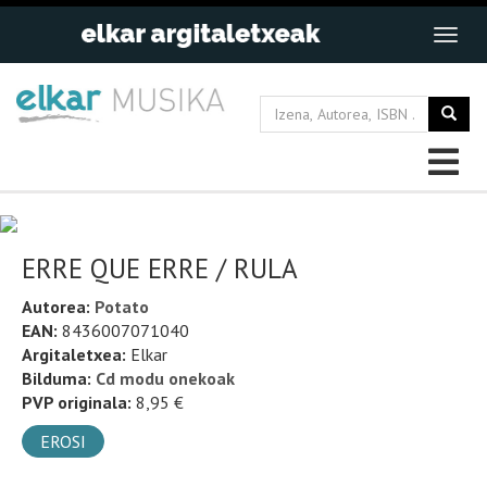
ERRE QUE ERRE / RULA
Autorea:
Potato
EAN:
8436007071040
Argitaletxea:
Elkar
Bilduma:
Cd modu onekoak
PVP originala:
8,95 €
EROSI