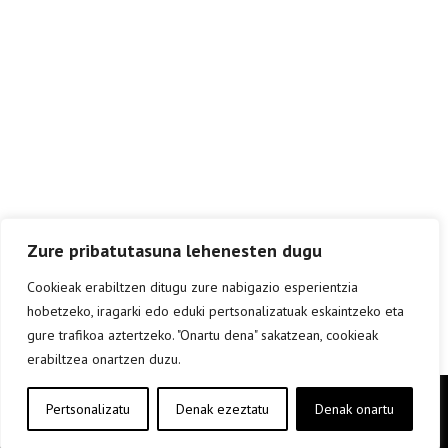
Zure pribatutasuna lehenesten dugu
Cookieak erabiltzen ditugu zure nabigazio esperientzia
hobetzeko, iragarki edo eduki pertsonalizatuak eskaintzeko eta
gure trafikoa aztertzeko. "Onartu dena" sakatzean, cookieak
erabiltzea onartzen duzu.
Copyright © elkar Argitaletxeak 2019
Pertsonalizatu
Denak ezeztatu
Denak onartu
Lege oharra
Cookie politika