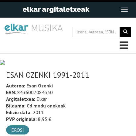
ESAN OZENKI 1991-2011
Autorea:
Esan Ozenki
EAN:
8436007084330
Argitaletxea:
Elkar
Bilduma:
Cd modu onekoak
Edizio data:
2011
PVP originala:
8,95 €
EROSI