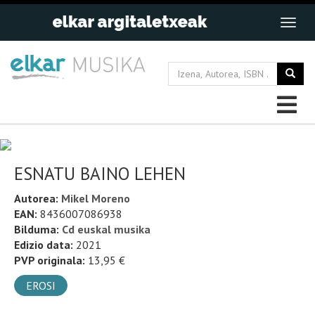
ESNATU BAINO LEHEN
Autorea:
Mikel Moreno
EAN:
8436007086938
Bilduma:
Cd euskal musika
Edizio data:
2021
PVP originala:
13,95 €
EROSI