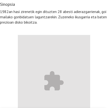
Sinopsia
1982an hasi zirenetik egin dituzten 28 abesti adierazgarrienak, goi
mailako gonbidatuen laguntzarekin. Zuzeneko ikusgarria eta baten
prezioan disko bikoitza.