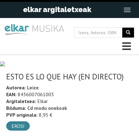
ESTO ES LO QUE HAY (EN DIRECTO)
Autorea:
Leize
EAN:
8436007061003
Argitaletxea:
Elkar
Bilduma:
Cd modu onekoak
PVP originala:
8,95 €
EROSI