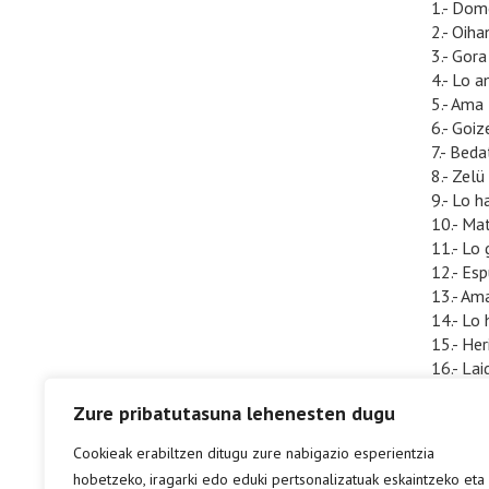
1.- Dom
2.- Oih
3.- Gora
4.- Lo 
5.- Ama
6.- Goiz
7.- Bed
8.- Zelü
9.- Lo h
10.- Ma
11.- Lo 
12.- Es
13.- Am
14.- Lo 
15.- Her
16.- Lai
17.- Oi 
Zure pribatutasuna lehenesten dugu
18.- Do
19.- Bi 
Cookieak erabiltzen ditugu zure nabigazio esperientzia
20.- Lib
hobetzeko, iragarki edo eduki pertsonalizatuak eskaintzeko eta
21.- Agu