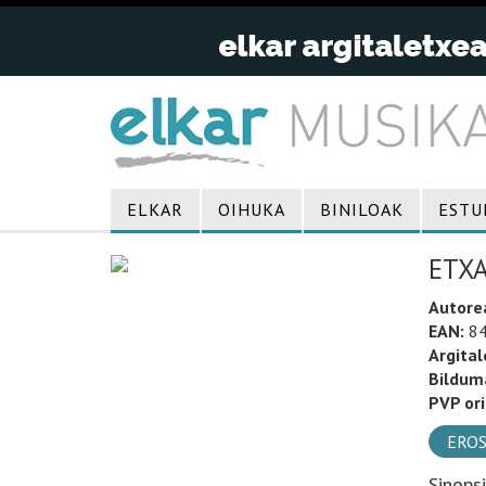
ELKAR
OIHUKA
BINILOAK
ESTU
ETXA
Autore
EAN:
84
Argital
Bildum
PVP ori
EROS
Sinops