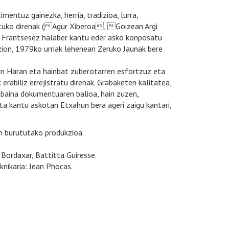
mentuz gainezka, herria, tradizioa, lurra,
dituko direnak (Agur Xiberoa, Goizean Argi
rantsesez halaber kantu eder asko konposatu
zion, 1979ko urriak lehenean Zeruko Jaunak bere
imun Haran eta hainbat zuberotarren esfortzuz eta
rabiliz errejistratu direnak. Grabaketen kalitatea,
 baina dokumentuaren balioa, hain zuzen,
ta kantu askotan Etxahun bera ageri zaigu kantari,
n burututako produkzioa.
 Bordaxar, Battitta Guiresse.
knikaria: Jean Phocas.