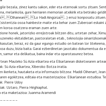
ile bezala, zinez kantu sakon, eder eta eternoak sortu zituen. Senti
na, melankolia, gure herriaren memorian atxikirik eta betirako gel
, Oihanean, Lo Hadi Aingürüa…) erruz konposatu zituen. F
 Esistentzia osoa hainbeste maite eta behar zuen Zuberoari eskaini 
en koroa osatzera eraman zuen arte.
zione honek, jatorrizko errejistroak biltzen ditu, urtetan zehar, X
zeneko ekitaldietan, pastoraletan etab., teknolojia oinarrizkoenak e
 kasutan, beraz, ez da gaur egungo estudio on batean lor litekeena,
koa duzu, bizia baita. Garai ezberdinetan jasotako dokumentua da e
in, samur eta delikatua, baina indar eta oparotasunez betea.
rtean Mauleko Sü Azia elkartea eta Elkarlanean disketxearen artea
k: Sü Azia elkartea, Xiberoko Botza irratia.
en ikerketa, hautaketa eta informazio biltzea: Maddi Oihenart, Jean
aren egokitzea, editaia eta masterizazioa: Elkarlanean estudioa. Te
ak: Pierre Udoy
iak: Uztaro, Pierra Héghiaphal.
a eta maketazioa: Juanma Aramendi
—————–