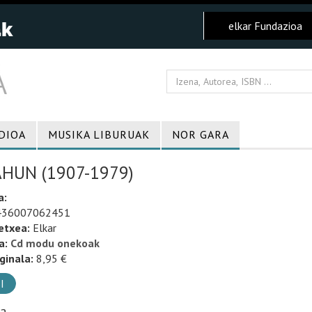
elkar Fundazioa
DIOA
MUSIKA LIBURUAK
NOR GARA
HUN (1907-1979)
a:
36007062451
etxea:
Elkar
a:
Cd modu onekoak
ginala:
8,95 €
I
ia