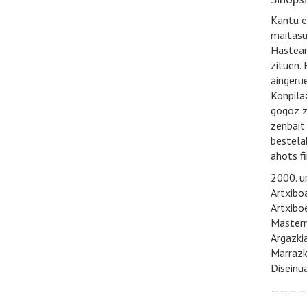
Kantu eg
maitasu
Hastean
zituen.
aingeru
Konpila
gogoz zu
zenbait
bestela
ahots f
2000. u
Artxiboa
Artxibo
Masterr
Argazki
Marrazk
Diseinu
————