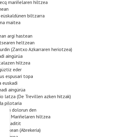
ecq mariñelaren hiltzea
anean
 eüskaldünen biltzarra
ama maitea
ean argi hastean
atsearen heltzean
 urdin (Zantxo Azkarraren heriotzea)
adi aingürüa
talazen hiltzea
güztiz eder
pus espusari topa
a euskadi
hadi aingürüa
io latza (De Trevillen azken hitzak)
da pilotaria
zoinen dolorun den
mecq Mariñelaren hiltzea
ama baditit
ro etxean (Abrekeria)
r Xiberoa