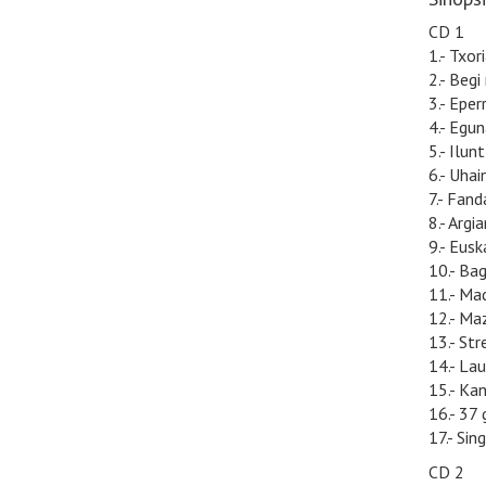
CD 1
1.- Txor
2.- Begi
3.- Eper
4.- Egun
5.- Ilun
6.- Uhai
7.- Fan
8.- Argi
9.- Eus
10.- Bag
11.- Ma
12.- Maz
13.- Str
14.- Lau
15.- Ka
16.- 37
17.- Sin
CD 2