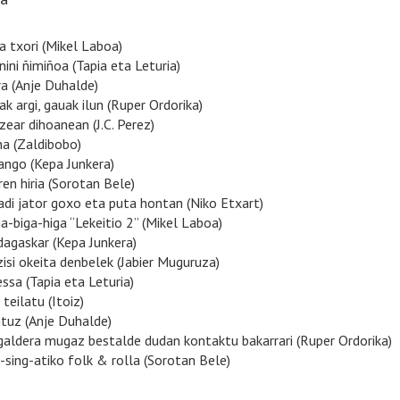
ia txori (Mikel Laboa)
 nini ñimiñoa (Tapia eta Leturia)
ra (Anje Duhalde)
ak argi, gauak ilun (Ruper Ordorika)
tzear dihoanean (J.C. Perez)
na (Zaldibobo)
dango (Kepa Junkera)
aren hiria (Sorotan Bele)
kadi jator goxo eta puta hontan (Niko Etxart)
a-biga-higa “Lekeitio 2” (Mikel Laboa)
dagaskar (Kepa Junkera)
isi okeita denbelek (Jabier Muguruza)
essa (Tapia eta Leturia)
 teilatu (Itoiz)
ntuz (Anje Duhalde)
 galdera mugaz bestalde dudan kontaktu bakarrari (Ruper Ordorika)
g-sing-atiko folk & rolla (Sorotan Bele)