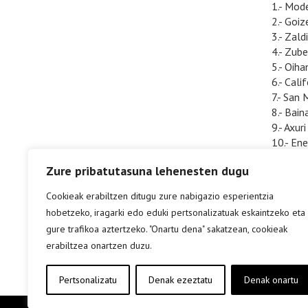
1.- Mode
2.- Goiz
3.- Zald
4.- Zube
5.- Oih
6.- Cali
7.- San 
8.- Bain
9.- Axur
10.- En
11.- Irr
Zure pribatutasuna lehenesten dugu
12.- Kan
13.- Naf
Cookieak erabiltzen ditugu zure nabigazio esperientzia
14.- Jau
hobetzeko, iragarki edo eduki pertsonalizatuak eskaintzeko eta
15.- Goi
gure trafikoa aztertzeko. "Onartu dena" sakatzean, cookieak
16.- Me
erabiltzea onartzen duzu.
Pertsonalizatu
Denak ezeztatu
Denak onartu