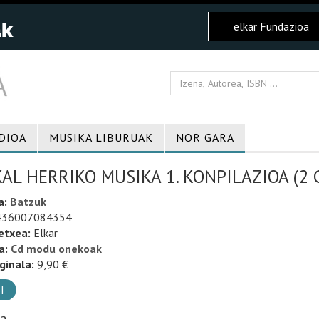
elkar Fundazioa
DIOA
MUSIKA LIBURUAK
NOR GARA
AL HERRIKO MUSIKA 1. KONPILAZIOA (2 
a:
Batzuk
36007084354
etxea:
Elkar
a:
Cd modu onekoak
ginala:
9,90 €
I
ia