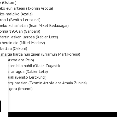
 (Oskorri)
eko euri artean (Txomin Artola)
iko-maldiko (Azala)
roa I (Benito Lertxundi)
aneko zuhaiñetan (Jean Mixel Bedaxagar)
fornia 1930an (Ganbara)
Martin, azken larrosa (Xabier Lete)
a berdin dio (Mikel Markez)
i beltza (Oskorri)
e maitia barda nun zinen (Erramun Martikorena)
ia (Pantxoa eta Peio)
tu baten bila nabil (Olatz Zugasti)
arroa, arragoa (Xabier Lete)
n Baruak (Benito Lertxundi)
zian argi hastian (Txomin Artola eta Amaia Zubiria)
ndian gora (Imanol)