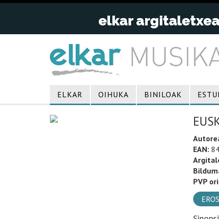
ELKAR
OIHUKA
BINILOAK
ESTU
EUSK
Autore
EAN:
84
Argital
Bildum
PVP ori
EROS
Sinops