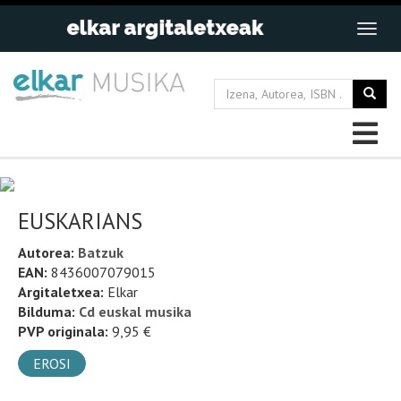
EUSKARIANS
Autorea:
Batzuk
EAN:
8436007079015
Argitaletxea:
Elkar
Bilduma:
Cd euskal musika
PVP originala:
9,95 €
EROSI