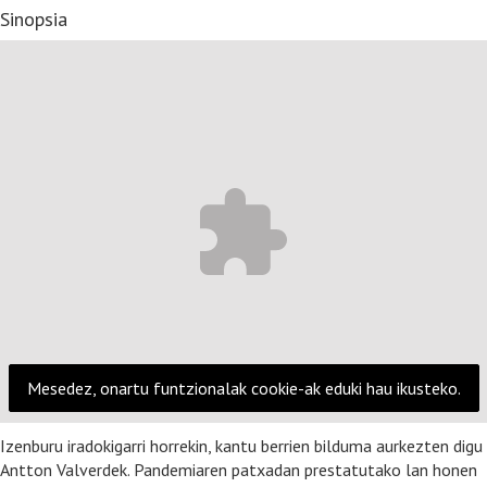
Sinopsia
Mesedez, onartu funtzionalak cookie-ak eduki hau ikusteko.
Izenburu iradokigarri horrekin, kantu berrien bilduma aurkezten digu
Antton Valverdek. Pandemiaren patxadan prestatutako lan honen