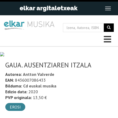
GAUA. AUSENTZIAREN ITZALA
Autorea:
Antton Valverde
EAN:
8436007086433
Bilduma:
Cd euskal musika
Edizio data:
2020
PVP originala:
13,50 €
EROSI