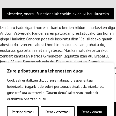
Mesedez, onartu funtzionalak cookie-ak eduki hau ikusteko.
Izenburu iradokigarri horrekin, kantu berrien bilduma aurkezten digu
Antton Valverdek. Pandemiaren patxadan prestatutako lan honen
ginga Harkaitz Canoren poesiak inspiratu dion “Sei silabako gauak”
abestia da. Izan ere, abesti hori hiru hizkuntzatan grabatu du,
euskaraz, gaztelaniaz eta ingelesez. Musika moldaketetarako,
zenbait kantetan Karlos Gimenezen laguntza izan du. Grabatu,
berriz, Victor Sanchezek egin du, Elkar estudioetan. Francisco
Herreroren (biolina eta biola) eta Ivan Carmonaren (cello) laguntza
Zure pribatutasuna lehenesten dugu
ere izan du Valverdek. Disko intimista da, apainduratan urria eta fin-
fina, presarik gabe gozatzeko modukoa.
Cookieak erabiltzen ditugu zure nabigazio esperientzia
hobetzeko, iragarki edo eduki pertsonalizatuak eskaintzeko eta
gure trafikoa aztertzeko. "Onartu dena" sakatzean, cookieak
erabiltzea onartzen duzu.
Copyright © elkar Argitaletxeak 2019
Pertsonalizatu
Denak ezeztatu
Denak onartu
Lege oharra
Cookie politika