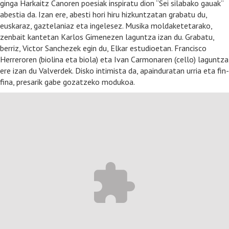
ginga Harkaitz Canoren poesiak inspiratu dion “Sei silabako gauak”
abestia da. Izan ere, abesti hori hiru hizkuntzatan grabatu du,
euskaraz, gaztelaniaz eta ingelesez. Musika moldaketetarako,
zenbait kantetan Karlos Gimenezen laguntza izan du. Grabatu,
berriz, Victor Sanchezek egin du, Elkar estudioetan. Francisco
Herreroren (biolina eta biola) eta Ivan Carmonaren (cello) laguntza
ere izan du Valverdek. Disko intimista da, apainduratan urria eta fin-
fina, presarik gabe gozatzeko modukoa.